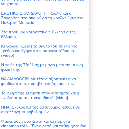
να χάσεις
ΕΡΩΤΙΚΟ ΣΚΑΝΔΑΛΟ! Η Τζούλια και ο
Ζαγορίτης στο σκαμνί για τη «ροζ» νύχτα στο
Πολεμικό Μουσείο
Στα πρόθυρα χρεοκοπίας η Εκκλησία της
Ελλάδας
Κτηνωδία: Έδεσε το σκύλο του σε ανοιχτό
τρέιλερ και βγήκε στον αυτοκινητόδρομο
(Video)
Η selfie της Τζούλιας με μαγιό μετά την ποινή
φυλάκισης
ΝΑ ΔΙΑΔΩΘΕΙ!!! Με τέτοια αξιοπρέπεια να
φερθείς στους προσβλητικούς τουρίστες!
Το φλερτ της Σταμάτη στον Ματιάμπα και η
«χυλόπιτα» του τραγουδιστή! [video]
ΗΠΑ: Σκύλος Κ9 της αστυνομίας πέθανε σε
ανταλλαγή πυροβολισμών
Φτιάξε μόνη σου ζεστά και λαχταριστά
cinnamon rolls - Έχεις ρεπό και πεθύμησες ένα