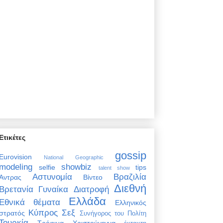
Ετικέτες
gossip
Eurovision
National Geographic
modeling
showbiz
selfie
tips
talent show
Αστυνομία
Βραζιλία
Άντρας
Βίντεο
Διεθνή
Βρετανία
Γυναίκα
Διατροφή
Ελλάδα
Εθνικά θέματα
Ελληνικός
Κύπρος
Σεξ
στρατός
Συνήγορος του Πολίτη
Τουρκία
Τρόφιμα
Χριστούγεννα