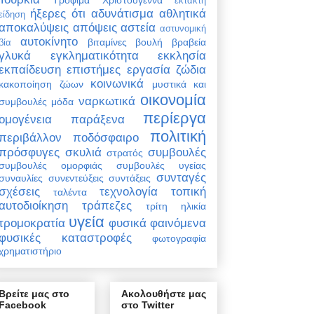
έκτακτη
ήξερες ότι
αδυνάτισμα
αθλητικά
είδηση
αποκαλύψεις
απόψεις
αστεία
αστυνομική
αυτοκίνητο
βιταμίνες
βουλή
βραβεία
βία
γλυκά
εγκληματικότητα
εκκλησία
εκπαίδευση
επιστήμες
εργασία
ζώδια
κοινωνικά
κακοποίηση ζώων
μυστικά και
οικονομία
ναρκωτικά
συμβουλές
μόδα
περίεργα
ομογένεια
παράξενα
πολιτική
περιβάλλον
ποδόσφαιρο
πρόσφυγες
σκυλιά
συμβουλές
στρατός
συμβουλές ομορφιάς
συμβουλές υγείας
συνταγές
συναυλίες
συνεντεύξεις
συντάξεις
σχέσεις
τεχνολογία
τοπική
ταλέντα
αυτοδιοίκηση
τράπεζες
τρίτη ηλικία
υγεία
τρομοκρατία
φυσικά φαινόμενα
φυσικές καταστροφές
φωτογραφία
χρηματιστήριο
Βρείτε μας στο
Ακολουθήστε μας
Facebook
στο Twitter