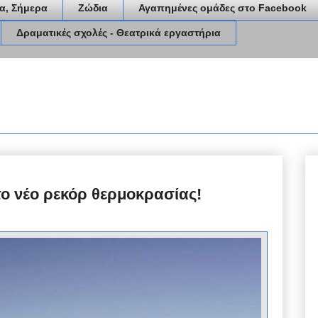
α, Σήμερα
Ζώδια
Αγαπημένες ομάδες στο Facebook
Δραματικές σχολές - Θεατρικά εργαστήρια
το νέο ρεκόρ θερμοκρασίας!