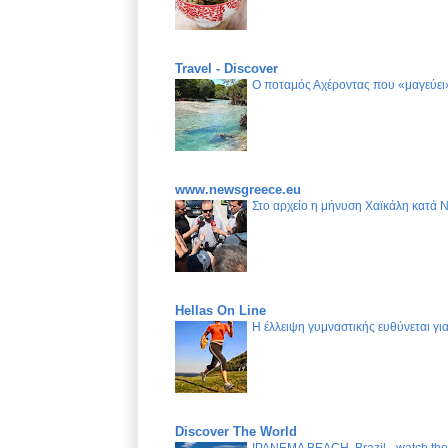
Travel - Discover
Ο ποταμός Αχέροντας που «μαγεύει»
www.newsgreece.eu
Στο αρχείο η μήνυση Χαϊκάλη κατά 
Hellas On Line
Η έλλειψη γυμναστικής ευθύνεται γ
Discover The World
IPANEMA BEACH, Brazil - watch the