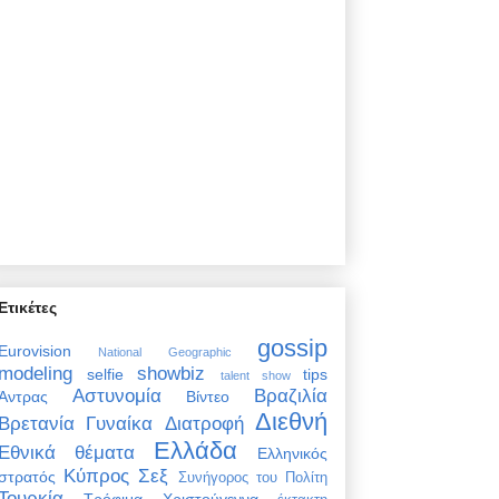
Ετικέτες
gossip
Eurovision
National Geographic
modeling
showbiz
selfie
tips
talent show
Αστυνομία
Βραζιλία
Άντρας
Βίντεο
Διεθνή
Βρετανία
Γυναίκα
Διατροφή
Ελλάδα
Εθνικά θέματα
Ελληνικός
Κύπρος
Σεξ
στρατός
Συνήγορος του Πολίτη
Τουρκία
Τρόφιμα
Χριστούγεννα