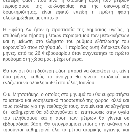
δεύτερη φάση, που είναι η σταδιακή άρση των μέτρων
περιορισμού της κυκλοφορίας και της οικονομικής
δραστηριότητας, είναι εφικτό επειδή η πρώτη φάση
ολοκληρώθηκε με επιτυχία.
Η «φάση Α» ήταν η προστασία της δημόσιας υγείας, η
επιβολή και τήρηση μέτρων περιορισμού των μετακινήσεων
και η μείωση στο ελάχιστο του ρυθμού εξάπλωσης του
κορωνοϊού στον πληθυσμό. Η περίοδος αυτή διήρκεσε δύο
μήνες, από τις 26 Φεβρουαρίου όταν ανιχνεύτηκε το πρώτο
κρούσμα στη χώρα μας, μέχρι σήμερα.
Θα τονίσει ότι η δεύτερη φάση μπορεί να διαρκέσει κι εκείνη
δύο μήνες, καθώς το άνοιγμα θα γίνεται σταδιακά και
ενδέχεται να ολοκληρωθεί στο τέλος Ιουνίου.
Ο κ. Μητσοτάκης, ο οποίος στο μήνυμά του θα ευχαριστήσει
το ιατρικό και νοσηλευτικό προσωπικό της χώρας, αλλά και
τους πολίτες για την πειθαρχία τους, αναμένεται να εξηγήσει
ότι καθημερινά θα αξιολογούνται οι επιπτώσεις στην υγεία
του πληθυσμού και η άρση των μέτρων θα γίνεται σε
εβδομαδιαία βάση. Θα υπογραμμίσει επίσης την ανάγκη να
τηρούνται καθημερινά όλα τα μέτρα ατομικής υγιεινής και