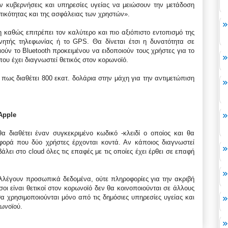
ν κυβερνήσεις και υπηρεσίες υγείας να μειώσουν την μετάδοση
ωτικότητας και της ασφάλειας των χρηστών».
 καθώς επιτρέπει τον καλύτερο και πιο αξιόπιστο εντοπισμό της
νητής τηλεφωνίας ή το GPS. Θα δίνεται έτσι η δυνατότητα σε
ούν το Bluetooth προκειμένου να ειδοποιούν τους χρήστες για το
ου έχει διαγνωστεί θετικός στον κορωνοϊό.
 πως διαθέτει 800 εκατ. δολάρια στην μάχη για την αντιμετώπιση
Apple
α διαθέτει έναν συγκεκριμένο κωδικό -κλειδί ο οποίος και θα
 φορά που δύο χρήστες έρχονται κοντά. Αν κάποιος διαγνωστεί
άλει στο cloud όλες τις επαφές με τις οποίες έχει έρθει σε επαφή
λλέγουν προσωπικά δεδομένα, ούτε πληροφορίες για την ακριβή
ι είναι θετικοί στον κορωνοϊό δεν θα κοινοποιούνται σε άλλους
α χρησιμοποιούνται μόνο από τις δημόσιες υπηρεσίες υγείας και
ρωνοϊού.