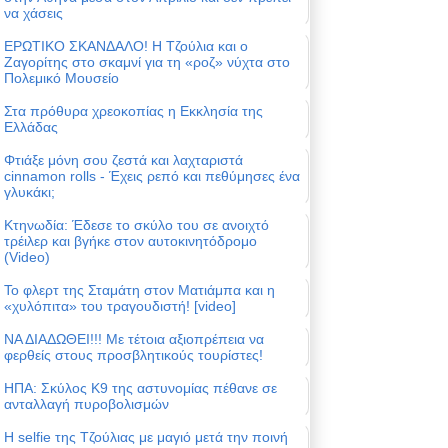
να χάσεις
ΕΡΩΤΙΚΟ ΣΚΑΝΔΑΛΟ! Η Τζούλια και ο
Ζαγορίτης στο σκαμνί για τη «ροζ» νύχτα στο
Πολεμικό Μουσείο
Στα πρόθυρα χρεοκοπίας η Εκκλησία της
Ελλάδας
Φτιάξε μόνη σου ζεστά και λαχταριστά
cinnamon rolls - Έχεις ρεπό και πεθύμησες ένα
γλυκάκι;
Κτηνωδία: Έδεσε το σκύλο του σε ανοιχτό
τρέιλερ και βγήκε στον αυτοκινητόδρομο
(Video)
Το φλερτ της Σταμάτη στον Ματιάμπα και η
«χυλόπιτα» του τραγουδιστή! [video]
ΝΑ ΔΙΑΔΩΘΕΙ!!! Με τέτοια αξιοπρέπεια να
φερθείς στους προσβλητικούς τουρίστες!
ΗΠΑ: Σκύλος Κ9 της αστυνομίας πέθανε σε
ανταλλαγή πυροβολισμών
Η selfie της Τζούλιας με μαγιό μετά την ποινή