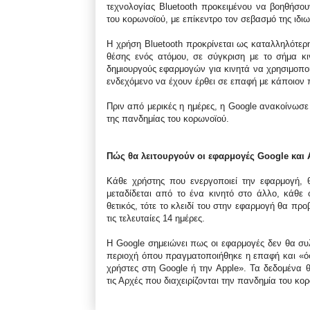
τεχνολογίας Bluetooth προκειμένου να βοηθήσου
του κορωνοϊού, με επίκεντρο τον σεβασμό της ιδι
Η χρήση Bluetooth προκρίνεται ως καταλληλότερη
θέσης ενός ατόμου, σε σύγκριση με το σήμα κι
δημιουργούς εφαρμογών για κινητά να χρησιμοποι
ενδεχόμενο να έχουν έρθει σε επαφή με κάποιον π
Πριν από μερικές η ημέρες, η Google ανακοίνωσε
της πανδημίας του κορωνοϊού.
Πώς θα λειτουργούν οι εφαρμογές Google και 
Κάθε χρήστης που ενεργοποιεί την εφαρμογή, θ
μεταδίδεται από το ένα κινητό στο άλλο, κάθε
θετικός, τότε το κλειδί του στην εφαρμογή θα προβ
τις τελευταίες 14 ημέρες.
Η Google σημειώνει πως οι εφαρμογές δεν θα συ
περιοχή όπου πραγματοποιήθηκε η επαφή και «όσο
χρήστες στη Google ή την Apple». Τα δεδομένα θ
τις Αρχές που διαχειρίζονται την πανδημία του κο