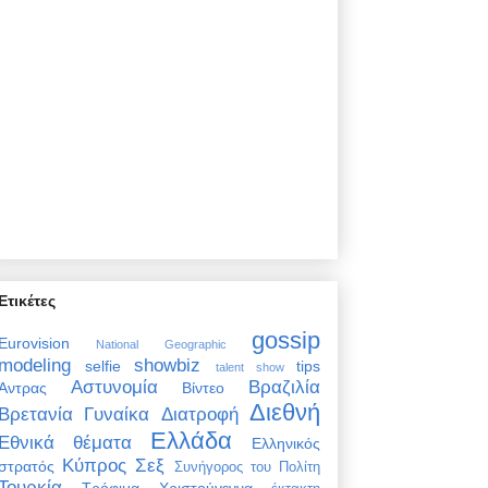
Ετικέτες
gossip
Eurovision
National Geographic
modeling
showbiz
selfie
tips
talent show
Αστυνομία
Βραζιλία
Άντρας
Βίντεο
Διεθνή
Βρετανία
Γυναίκα
Διατροφή
Ελλάδα
Εθνικά θέματα
Ελληνικός
Κύπρος
Σεξ
στρατός
Συνήγορος του Πολίτη
Τουρκία
Τρόφιμα
Χριστούγεννα