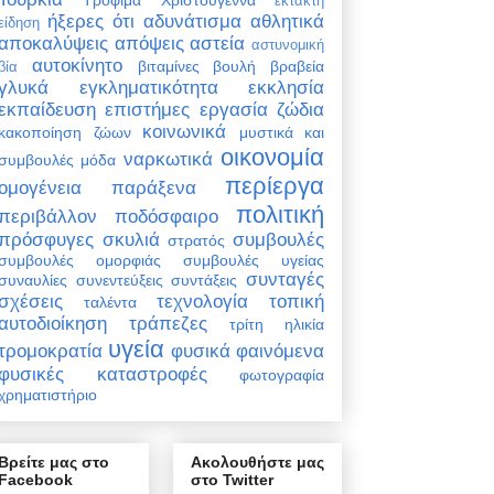
έκτακτη
ήξερες ότι
αδυνάτισμα
αθλητικά
είδηση
αποκαλύψεις
απόψεις
αστεία
αστυνομική
αυτοκίνητο
βιταμίνες
βουλή
βραβεία
βία
γλυκά
εγκληματικότητα
εκκλησία
εκπαίδευση
επιστήμες
εργασία
ζώδια
κοινωνικά
κακοποίηση ζώων
μυστικά και
οικονομία
ναρκωτικά
συμβουλές
μόδα
περίεργα
ομογένεια
παράξενα
πολιτική
περιβάλλον
ποδόσφαιρο
πρόσφυγες
σκυλιά
συμβουλές
στρατός
συμβουλές ομορφιάς
συμβουλές υγείας
συνταγές
συναυλίες
συνεντεύξεις
συντάξεις
σχέσεις
τεχνολογία
τοπική
ταλέντα
αυτοδιοίκηση
τράπεζες
τρίτη ηλικία
υγεία
τρομοκρατία
φυσικά φαινόμενα
φυσικές καταστροφές
φωτογραφία
χρηματιστήριο
Βρείτε μας στο
Ακολουθήστε μας
Facebook
στο Twitter