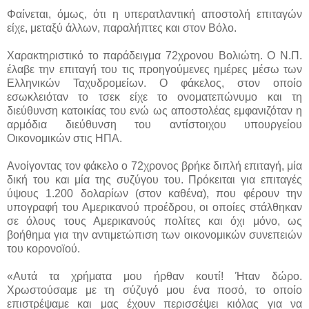
Φαίνεται, όμως, ότι η υπερατλαντική αποστολή επιταγών
είχε, μεταξύ άλλων, παραλήπτες και στον Βόλο.
Χαρακτηριστικό το παράδειγμα 72χρονου Βολιώτη. Ο Ν.Π.
έλαβε την επιταγή του τις προηγούμενες ημέρες μέσω των
Ελληνικών Ταχυδρομείων. Ο φάκελος, στον οποίο
εσωκλειόταν το τσεκ είχε το ονοματεπώνυμο και τη
διεύθυνση κατοικίας του ενώ ως αποστολέας εμφανιζόταν η
αρμόδια διεύθυνση του αντίστοιχου υπουργείου
Οικονομικών στις ΗΠΑ.
Ανοίγοντας τον φάκελο ο 72χρονος βρήκε διπλή επιταγή, μία
δική του και μία της συζύγου του. Πρόκειται για επιταγές
ύψους 1.200 δολαρίων (στον καθένα), που φέρουν την
υπογραφή του Αμερικανού προέδρου, οι οποίες στάλθηκαν
σε όλους τους Αμερικανούς πολίτες και όχι μόνο, ως
βοήθημα για την αντιμετώπιση των οικονομικών συνεπειών
του κορονοϊού.
«Αυτά τα χρήματα μου ήρθαν κουτί! Ήταν δώρο.
Χρωστούσαμε με τη σύζυγό μου ένα ποσό, το οποίο
επιστρέψαμε και μας έχουν περισσέψει κιόλας για να