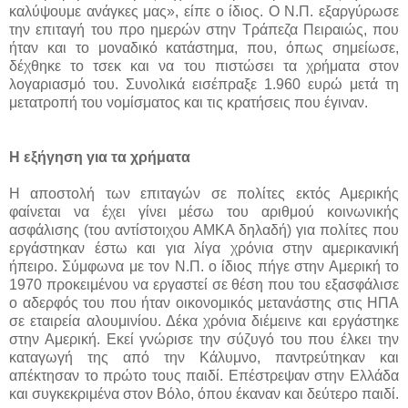
καλύψουμε ανάγκες μας», είπε ο ίδιος. Ο Ν.Π. εξαργύρωσε
την επιταγή του προ ημερών στην Τράπεζα Πειραιώς, που
ήταν και το μοναδικό κατάστημα, που, όπως σημείωσε,
δέχθηκε το τσεκ και να του πιστώσει τα χρήματα στον
λογαριασμό του. Συνολικά εισέπραξε 1.960 ευρώ μετά τη
μετατροπή του νομίσματος και τις κρατήσεις που έγιναν.
Η εξήγηση για τα χρήματα
Η αποστολή των επιταγών σε πολίτες εκτός Αμερικής
φαίνεται να έχει γίνει μέσω του αριθμού κοινωνικής
ασφάλισης (του αντίστοιχου ΑΜΚΑ δηλαδή) για πολίτες που
εργάστηκαν έστω και για λίγα χρόνια στην αμερικανική
ήπειρο. Σύμφωνα με τον Ν.Π. ο ίδιος πήγε στην Αμερική το
1970 προκειμένου να εργαστεί σε θέση που του εξασφάλισε
ο αδερφός του που ήταν οικονομικός μετανάστης στις ΗΠΑ
σε εταιρεία αλουμινίου. Δέκα χρόνια διέμεινε και εργάστηκε
στην Αμερική. Εκεί γνώρισε την σύζυγό του που έλκει την
καταγωγή της από την Κάλυμνο, παντρεύτηκαν και
απέκτησαν το πρώτο τους παιδί. Επέστρεψαν στην Ελλάδα
και συγκεκριμένα στον Βόλο, όπου έκαναν και δεύτερο παιδί.