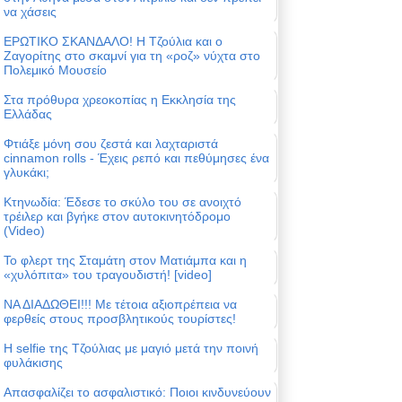
να χάσεις
ΕΡΩΤΙΚΟ ΣΚΑΝΔΑΛΟ! Η Τζούλια και ο
Ζαγορίτης στο σκαμνί για τη «ροζ» νύχτα στο
Πολεμικό Μουσείο
Στα πρόθυρα χρεοκοπίας η Εκκλησία της
Ελλάδας
Φτιάξε μόνη σου ζεστά και λαχταριστά
cinnamon rolls - Έχεις ρεπό και πεθύμησες ένα
γλυκάκι;
Κτηνωδία: Έδεσε το σκύλο του σε ανοιχτό
τρέιλερ και βγήκε στον αυτοκινητόδρομο
(Video)
Το φλερτ της Σταμάτη στον Ματιάμπα και η
«χυλόπιτα» του τραγουδιστή! [video]
ΝΑ ΔΙΑΔΩΘΕΙ!!! Με τέτοια αξιοπρέπεια να
φερθείς στους προσβλητικούς τουρίστες!
Η selfie της Τζούλιας με μαγιό μετά την ποινή
φυλάκισης
Απασφαλίζει το ασφαλιστικό: Ποιοι κινδυνεύουν