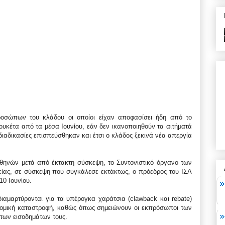
οσώπων του κλάδου οι οποίοι είχαν αποφασίσει ήδη από το
υκέτα από τα μέσα Ιουνίου, εάν δεν ικανοποιηθούν τα αιτήματά
 διαδικασίες επισπεύσθηκαν και έτσι ο κλάδος ξεκινά νέα απεργία
θηνών μετά από έκτακτη σύσκεψη, το Συντονιστικό όργανο των
ίας, σε σύσκεψη που συγκάλεσε εκτάκτως, ο πρόεδρος του ΙΣΑ
10 Ιουνίου.
διαμαρτύρονται για τα υπέρογκα χαράτσια (clawback και rebate)
ονομική καταστροφή, καθώς όπως σημειώνουν οι εκπρόσωποι των
των εισοδημάτων τους.