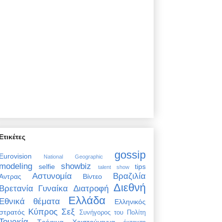
Ετικέτες
gossip
Eurovision
National Geographic
modeling
showbiz
selfie
tips
talent show
Αστυνομία
Βραζιλία
Άντρας
Βίντεο
Διεθνή
Βρετανία
Γυναίκα
Διατροφή
Ελλάδα
Εθνικά θέματα
Ελληνικός
Κύπρος
Σεξ
στρατός
Συνήγορος του Πολίτη
Τουρκία
Τρόφιμα
Χριστούγεννα