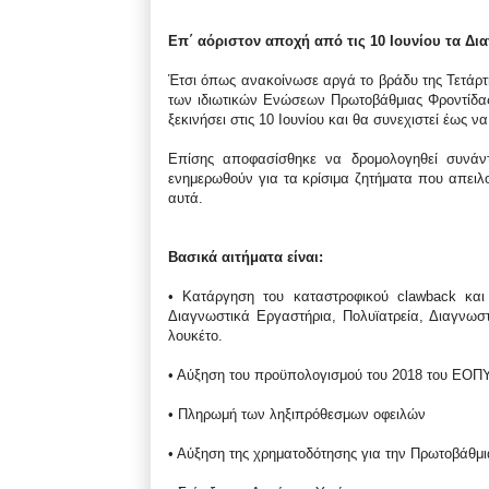
Επ΄ αόριστον αποχή από τις 10 Ιουνίου τα Δι
Έτσι όπως ανακοίνωσε αργά το βράδυ της Τετάρ
των ιδιωτικών Ενώσεων Πρωτοβάθμιας Φροντίδας
ξεκινήσει στις 10 Ιουνίου και θα συνεχιστεί έως ν
Επίσης αποφασίσθηκε να δρομολογηθεί συνάν
ενημερωθούν για τα κρίσιμα ζητήματα που απειλ
αυτά.
Βασικά αιτήματα είναι:
• Κατάργηση του καταστροφικού clawback κα
Διαγνωστικά Εργαστήρια, Πολυϊατρεία, Διαγνωστ
λουκέτο.
• Αύξηση του προϋπολογισμού του 2018 του ΕΟΠΥ
• Πληρωμή των ληξιπρόθεσμων οφειλών
• Αύξηση της χρηματοδότησης για την Πρωτοβάθμι