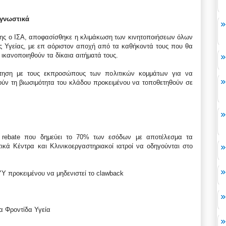
αγνωστικά
της ο ΙΣΑ, αποφασίσθηκε η κλιμάκωση των κινητοποιήσεων όλων
 Υγείας, με επ αόριστον αποχή από τα καθήκοντά τους που θα
α ικανοποιηθούν τα δίκαια αιτήματά τους.
τηση με τους εκπροσώπους των πολιτικών κομμάτων για να
ούν τη βιωσιμότητα του κλάδου προκειμένου να τοποθετηθούν σε
ι rebate που δημεύει το 70% των εσόδων με αποτέλεσμα τα
ικά Κέντρα και Κλινικοεργαστηριακοί ιατροί να οδηγούνται στο
Υ προκειμένου να μηδενιστεί το clawback
α Φροντίδα Υγεία