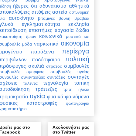
έκτακτη
ήξερες ότι
αδυνάτισμα
αθλητικά
είδηση
αποκαλύψεις
απόψεις
αστεία
αστυνομική
αυτοκίνητο
βιταμίνες
βουλή
βραβεία
βία
γλυκά
εγκληματικότητα
εκκλησία
εκπαίδευση
επιστήμες
εργασία
ζώδια
κοινωνικά
κακοποίηση ζώων
μυστικά και
οικονομία
ναρκωτικά
συμβουλές
μόδα
περίεργα
ομογένεια
παράξενα
πολιτική
περιβάλλον
ποδόσφαιρο
πρόσφυγες
σκυλιά
συμβουλές
στρατός
συμβουλές ομορφιάς
συμβουλές υγείας
συνταγές
συναυλίες
συνεντεύξεις
συντάξεις
σχέσεις
τεχνολογία
τοπική
ταλέντα
αυτοδιοίκηση
τράπεζες
τρίτη ηλικία
υγεία
τρομοκρατία
φυσικά φαινόμενα
φυσικές καταστροφές
φωτογραφία
χρηματιστήριο
Βρείτε μας στο
Ακολουθήστε μας
Facebook
στο Twitter