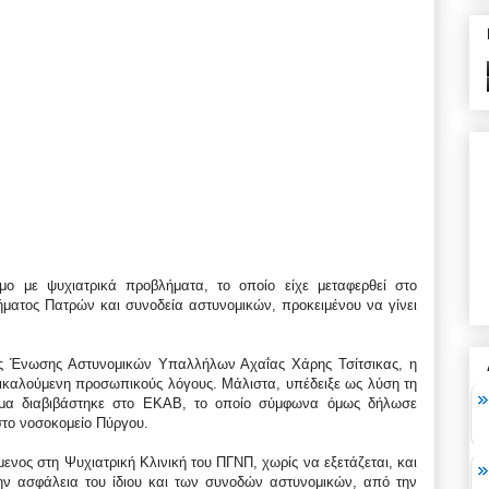
μο με ψυχιατρικά προβλήματα, το οποίο είχε μεταφερθεί στο
ήματος Πατρών και συνοδεία αστυνομικών, προκειμένου να γίνει
ς Ένωσης Αστυνομικών Υπαλλήλων Αχαΐας Χάρης Τσίτσικας, η
πικαλούμενη προσωπικούς λόγους. Μάλιστα, υπέδειξε ως λύση τη
τημα διαβιβάστηκε στο ΕΚΑΒ, το οποίο σύμφωνα όμως δήλωσε
το νοσοκομείο Πύργου.
ενος στη Ψυχιατρική Κλινική του ΠΓΝΠ, χωρίς να εξετάζεται, και
την ασφάλεια του ίδιου και των συνοδών αστυνομικών, από την