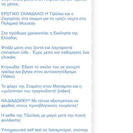
να χάσεις
ΕΡΩΤΙΚΟ ΣΚΑΝΔΑΛΟ! Η Τζούλια και ο
Ζαγορίτης στο σκαμνί για τη «ροζ» νύχτα στο
Πολεμικό Μουσείο
Στα πρόθυρα χρεοκοπίας η Εκκλησία της
Ελλάδας
Φτιάξε μόνη σου ζεστά και λαχταριστά
cinnamon rolls - Έχεις ρεπό και πεθύμησες ένα
γλυκάκι;
Κτηνωδία: Έδεσε το σκύλο του σε ανοιχτό
τρέιλερ και βγήκε στον αυτοκινητόδρομο
(Video)
Το φλερτ της Σταμάτη στον Ματιάμπα και η
«χυλόπιτα» του τραγουδιστή! [video]
ΝΑ ΔΙΑΔΩΘΕΙ!!! Με τέτοια αξιοπρέπεια να
φερθείς στους προσβλητικούς τουρίστες!
Η selfie της Τζούλιας με μαγιό μετά την ποινή
φυλάκισης
Υποχρεωτικά self test σε λιανεμπόριο, σούπερ