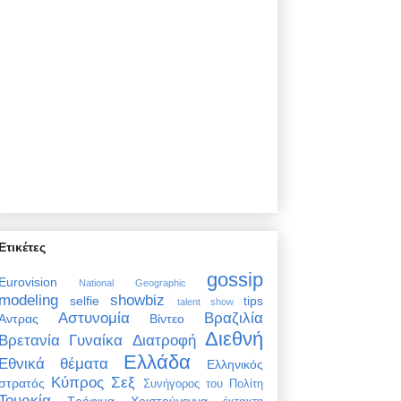
Ετικέτες
gossip
Eurovision
National Geographic
modeling
showbiz
selfie
tips
talent show
Αστυνομία
Βραζιλία
Άντρας
Βίντεο
Διεθνή
Βρετανία
Γυναίκα
Διατροφή
Ελλάδα
Εθνικά θέματα
Ελληνικός
Κύπρος
Σεξ
στρατός
Συνήγορος του Πολίτη
Τουρκία
Τρόφιμα
Χριστούγεννα