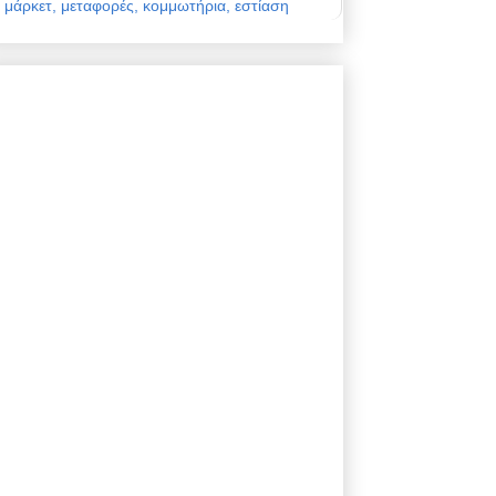
μάρκετ, μεταφορές, κομμωτήρια, εστίαση