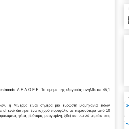
nvestments Α.Ε.Δ.Ο.Ε.Ε. Το τίμημα της εξαγοράς ανήλθε σε 45,1
ων, η Μινέρβα είναι σήμερα μια εύρωστη βιομηχανία ειδών
rand, ενώ διατηρεί ένα ισχυρό πορτφόλιο με περισσότερα από 10
ροκομικά, φέτα, βούτυρο, μαργαρίνη, ξίδι) και υψηλά μερίδια στις