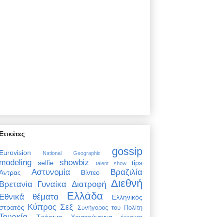
Ετικέτες
gossip
Eurovision
National Geographic
modeling
showbiz
selfie
tips
talent show
Αστυνομία
Βραζιλία
Άντρας
Βίντεο
Διεθνή
Βρετανία
Γυναίκα
Διατροφή
Ελλάδα
Εθνικά θέματα
Ελληνικός
Κύπρος
Σεξ
στρατός
Συνήγορος του Πολίτη
Τουρκία
Τρόφιμα
Χριστούγεννα