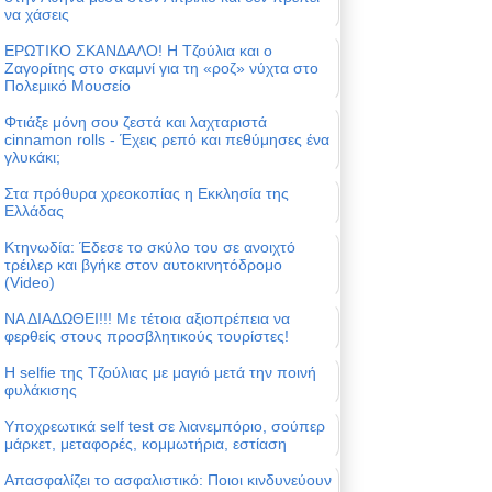
να χάσεις
ΕΡΩΤΙΚΟ ΣΚΑΝΔΑΛΟ! Η Τζούλια και ο
Ζαγορίτης στο σκαμνί για τη «ροζ» νύχτα στο
Πολεμικό Μουσείο
Φτιάξε μόνη σου ζεστά και λαχταριστά
cinnamon rolls - Έχεις ρεπό και πεθύμησες ένα
γλυκάκι;
Στα πρόθυρα χρεοκοπίας η Εκκλησία της
Ελλάδας
Κτηνωδία: Έδεσε το σκύλο του σε ανοιχτό
τρέιλερ και βγήκε στον αυτοκινητόδρομο
(Video)
ΝΑ ΔΙΑΔΩΘΕΙ!!! Με τέτοια αξιοπρέπεια να
φερθείς στους προσβλητικούς τουρίστες!
Η selfie της Τζούλιας με μαγιό μετά την ποινή
φυλάκισης
Υποχρεωτικά self test σε λιανεμπόριο, σούπερ
μάρκετ, μεταφορές, κομμωτήρια, εστίαση
Απασφαλίζει το ασφαλιστικό: Ποιοι κινδυνεύουν