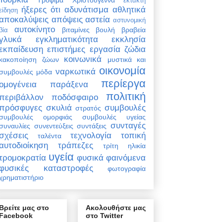
έκτακτη
ήξερες ότι
αδυνάτισμα
αθλητικά
είδηση
αποκαλύψεις
απόψεις
αστεία
αστυνομική
αυτοκίνητο
βιταμίνες
βουλή
βραβεία
βία
γλυκά
εγκληματικότητα
εκκλησία
εκπαίδευση
επιστήμες
εργασία
ζώδια
κοινωνικά
κακοποίηση ζώων
μυστικά και
οικονομία
ναρκωτικά
συμβουλές
μόδα
περίεργα
ομογένεια
παράξενα
πολιτική
περιβάλλον
ποδόσφαιρο
πρόσφυγες
σκυλιά
συμβουλές
στρατός
συμβουλές ομορφιάς
συμβουλές υγείας
συνταγές
συναυλίες
συνεντεύξεις
συντάξεις
σχέσεις
τεχνολογία
τοπική
ταλέντα
αυτοδιοίκηση
τράπεζες
τρίτη ηλικία
υγεία
τρομοκρατία
φυσικά φαινόμενα
φυσικές καταστροφές
φωτογραφία
χρηματιστήριο
Βρείτε μας στο
Ακολουθήστε μας
Facebook
στο Twitter