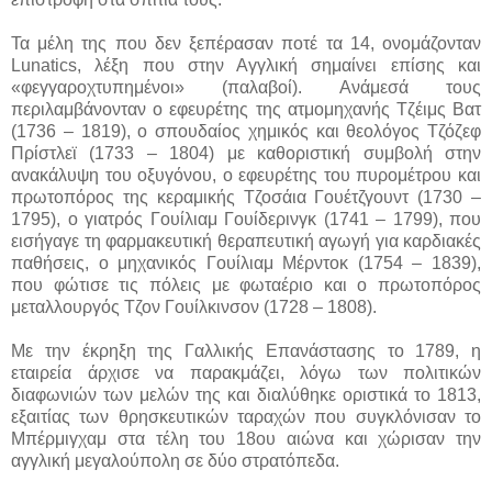
Τα μέλη της που δεν ξεπέρασαν ποτέ τα 14, ονομάζονταν
Lunatics, λέξη που στην Αγγλική σημαίνει επίσης και
«φεγγαροχτυπημένοι» (παλαβοί). Ανάμεσά τους
περιλαμβάνονταν ο εφευρέτης της ατμομηχανής Τζέιμς Βατ
(1736 – 1819), ο σπουδαίος χημικός και θεολόγος Τζόζεφ
Πρίστλεϊ (1733 – 1804) με καθοριστική συμβολή στην
ανακάλυψη του οξυγόνου, ο εφευρέτης του πυρομέτρου και
πρωτοπόρος της κεραμικής Τζοσάια Γουέτζγουντ (1730 –
1795), ο γιατρός Γουίλιαμ Γουίδερινγκ (1741 – 1799), που
εισήγαγε τη φαρμακευτική θεραπευτική αγωγή για καρδιακές
παθήσεις, ο μηχανικός Γουίλιαμ Μέρντοκ (1754 – 1839),
που φώτισε τις πόλεις με φωταέριο και ο πρωτοπόρος
μεταλλουργός Τζον Γουίλκινσον (1728 – 1808).
Με την έκρηξη της Γαλλικής Επανάστασης το 1789, η
εταιρεία άρχισε να παρακμάζει, λόγω των πολιτικών
διαφωνιών των μελών της και διαλύθηκε οριστικά το 1813,
εξαιτίας των θρησκευτικών ταραχών που συγκλόνισαν το
Μπέρμιγχαμ στα τέλη του 18ου αιώνα και χώρισαν την
αγγλική μεγαλούπολη σε δύο στρατόπεδα.