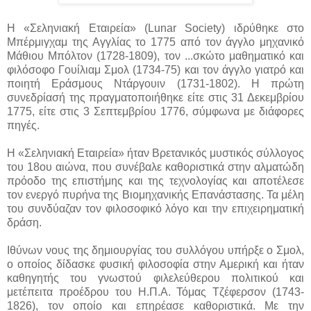
Η «Σεληνιακή Εταιρεία» (Lunar Society) ιδρύθηκε στο
Μπέρμιγχαμ της Αγγλίας το 1775 από τον άγγλο μηχανικό
Μάθιου Μπόλτον (1728-1809), τον ...
σκώτο μαθηματικό και
φιλόσοφο Γουίλιαμ Σμολ (1734-75) και τον άγγλο γιατρό και
ποιητή Εράσμους Ντάργουιν (1731-1802). Η πρώτη
συνεδρίασή της πραγματοποιήθηκε είτε στις 31 Δεκεμβρίου
1775, είτε στις 3 Σεπτεμβρίου 1776, σύμφωνα με διάφορες
πηγές.
Η «Σεληνιακή Εταιρεία» ήταν Βρετανικός μυστικός σύλλογος
του 18ου αιώνα, που συνέβαλε καθοριστικά στην αλματώδη
πρόοδο της επιστήμης και της τεχνολογίας και αποτέλεσε
τον ενεργό πυρήνα της Βιομηχανικής Επανάστασης. Τα μέλη
του συνδύαζαν τον φιλοσοφικό λόγο και την επιχειρηματική
δράση.
Ιθύνων νους της δημιουργίας του συλλόγου υπήρξε ο Σμολ,
ο οποίος δίδασκε φυσική φιλοσοφία στην Αμερική και ήταν
καθηγητής του γνωστού φιλελεύθερου πολιτικού και
μετέπειτα προέδρου του Η.Π.Α. Τόμας Τζέφερσον (1743-
1826), τον οποίο και επηρέασε καθοριστικά. Με την