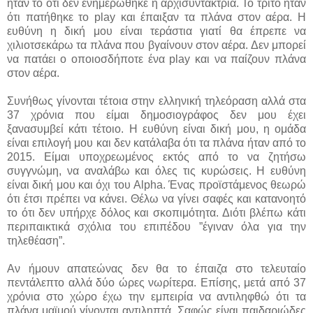
ήταν το ότι δεν ενημερώθηκε η αρχισυντάκτρια. Το τρίτο ήταν
ότι πατήθηκε το play και έπαιξαν τα πλάνα στον αέρα. Η
ευθύνη η δική μου είναι τεράστια γιατί θα έπρεπε να
χιλιοτσεκάρω τα πλάνα που βγαίνουν στον αέρα. Δεν μπορεί
να πατάει ο οποιοσδήποτε ένα play και να παίζουν πλάνα
στον αέρα.
Συνήθως γίνονται τέτοια στην ελληνική τηλεόραση αλλά στα
37 χρόνια που είμαι δημοσιογράφος δεν μου έχει
ξανασυμβεί κάτι τέτοιο. Η ευθύνη είναι δική μου, η ομάδα
είναι επιλογή μου και δεν κατάλαβα ότι τα πλάνα ήταν από το
2015. Είμαι υποχρεωμένος εκτός από το να ζητήσω
συγγνώμη, να αναλάβω και όλες τις κυρώσεις. Η ευθύνη
είναι δική μου και όχι του Alpha. Ένας προϊστάμενος θεωρώ
ότι έτσι πρέπει να κάνει. Θέλω να γίνει σαφές και κατανοητό
το ότι δεν υπήρχε δόλος και σκοπιμότητα. Διότι βλέπω κάτι
περιπαικτικά σχόλια του επιπέδου ”έγιναν όλα για την
τηλεθέαση”.
Αν ήμουν απατεώνας δεν θα το έπαιζα στο τελευταίο
πεντάλεπτο αλλά δύο ώρες νωρίτερα. Επίσης, μετά από 37
χρόνια στο χώρο έχω την εμπειρία να αντιληφθώ ότι τα
πλάνα μαϊμού γίνονται αντιληπτά. Σαφώς είναι παιδαριώδες