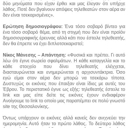
δύο μηνύματα που είχαν έρθει και μας έλεγαν ότι υπήρχε
λάθος. Ποτέ δεν βγαίνουν απόψεις τηλεθεατών στον αέρα αν
δεν είναι τσεκαρισμένες».
Ερώτηση δημοσιογράφου:
Ένα τόσο σοβαρό βίντεο για
ένα τόσο σοβαρό θέμα, από τη στιγμή που δεν είναι προϊόν
δημοσιογραφικής έρευνας αλλά κάτι που έστειλε τηλεθεατής,
δεν θα έπρεπε να έχει διπλοτσεκαριστεί;
Νίκος Μάνεσης – Απάντηση:
«Φυσικά και πρέπει. Γι αυτό
λέω ότι έγινε σωρεία σφαλμάτων. Η κάθε καταγγελία και το
κάθε στοιχείο που δίνει τηλεθεατής ελέγχεται,
διασταυρώνεται και ενημερώνεται η αρχισυντάκτρια. Όσο
εγώ είμαι στον αέρα δεν μπορώ να τσεκάρω τίποτα.
Δυστυχώς οι εικόνες που έπαιξαν είναι ίδιες με αυτές του
Έβρου. Το περιστατικό έγινε ως εξής: τηλεθεατής έστειλε το
link και μας είπε δείτε τις εικόνες έχουν ενδιαφέρον
Ανοίγουμε το link το οποίο μας παραπέμπει σε πολύ γνωστό
site της Θεσσαλονίκης.
Όντως υπάρχουν οι εικόνες αλλά κανείς δεν ανιχνεύει την
ημερομηνία. Αυτό ήταν το πρώτο λάθος. Το δεύτερο λάθος