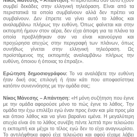
Νίκος Μάνεσης – Απάντηση
: «Περιστατικά σαν αυτό έχουν
συμβεί δεκάδες στην ελληνική τηλεόραση. Είναι από τα
περιστατικά τα οποία συμβαίνουν αλλά δεν πρέπει να
συμβαίνουν. Δεν έπρεπε να γίνει αυτό το λάθος και
αναλαμβάνω πλήρως την ευθύνη. Όπως φαίνεται και στην
εκπομπή ήμουν στον αέρα, δεν είχα άποψη για τα πλάνα τα
οποία προβλήθηκαν σαν να είναι καινούργια και
προχώρησα ατυχώς στην περιγραφή των πλάνων, όπως
συνήθως γίνεται στην ελληνική τηλεόραση. Ως
προϊστάμενος της εκπομπής αναλαμβάνω πλήρως την
ευθύνη, όποιου ή όποιας το έπραξε».
Ερώτηση δημοσιογράφου:
Το να αναλάβετε την ευθύνη
ήταν δική σας επιλογή ή ήταν κάτι που αποφασίστηκε
κατόπιν συνεννόησης με την ομάδα σας;
Νίκος Μάνεσης – Απάντηση:
«Η μόνη συζήτηση που έγινε
με την ομάδα αφορούσε μόνο το πώς έγινε το λάθος. Την
ομάδα την έχω επιλέξει εγώ έναν προς έναν και μία προς μία
και όποιο λάθος και να γίνει βαραίνει εμένα. Η μεγαλύτερη
ατυχία είναι ότι το λάθος συνέβη πέντε λεπτά πριν τελειώσει
η εκπομπή και μέχρι το τέλος εγώ δεν το είχα αναγνωρίσει.
Το αντιλήφθηκα αφού είχε τελειώσει και αφού είχαμε λάβει