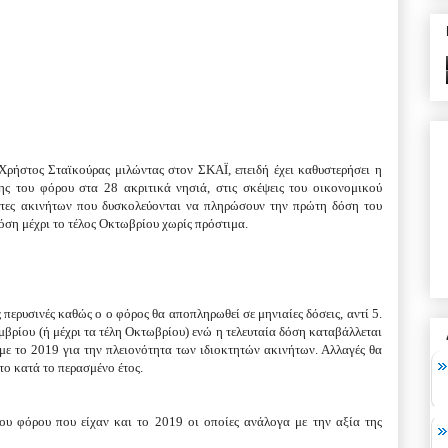
ήστος Σταϊκούρας μιλώντας στον ΣΚΑΪ, επειδή έχει καθυστερήσει η
ς του φόρου στα 28 ακριτικά νησιά, στις σκέψεις του οικονομικού
κτήτες ακινήτων που δυσκολεύονται να πληρώσουν την πρώτη δόση του
όση μέχρι το τέλος Οκτωβρίου χωρίς πρόστιμα.
 περυσινές καθώς ο ο φόρος θα αποπληρωθεί σε μηνιαίες δόσεις, αντί 5.
μβρίου (ή μέχρι τα τέλη Οκτωβρίου) ενώ η τελευταία δόση καταβάλλεται
με το 2019 για την πλειονότητα των ιδιοκτητών ακινήτων. Αλλαγές θα
ο κατά το περασμένο έτος.
 του φόρου που είχαν και το 2019 οι οποίες ανάλογα με την αξία της