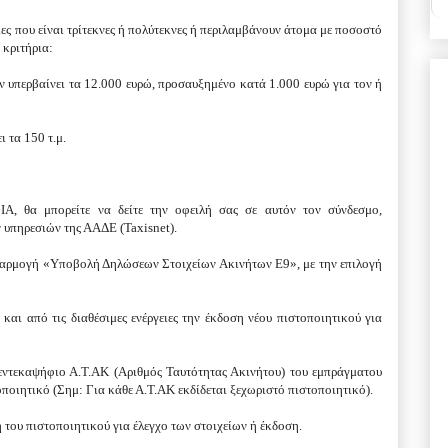
ς που είναι τρίτεκνες ή πολύτεκνες ή περιλαμβάνουν άτομα με ποσοστό
κριτήρια:
ν υπερβαίνει τα 12.000 ευρώ, προσαυξημένο κατά 1.000 ευρώ για τον ή
 τα 150 τ.μ.
, θα μπορείτε να δείτε την οφειλή σας σε αυτόν τον σύνδεσμο,
 υπηρεσιών της ΑΑΔΕ (Taxisnet).
εφαρμογή «Υποβολή Δηλώσεων Στοιχείων Ακινήτων Ε9», με την επιλογή
 και από τις διαθέσιμες ενέργειες την έκδοση νέου πιστοποιητικού για
 εντεκαψήφιο Α.Τ.ΑΚ (Αριθμός Ταυτότητας Ακινήτου) του εμπράγματου
οποιητικό (Σημ: Για κάθε Α.Τ.ΑΚ εκδίδεται ξεχωριστό πιστοποιητικό).
 του πιστοποιητικού για έλεγχο των στοιχείων ή έκδοση.