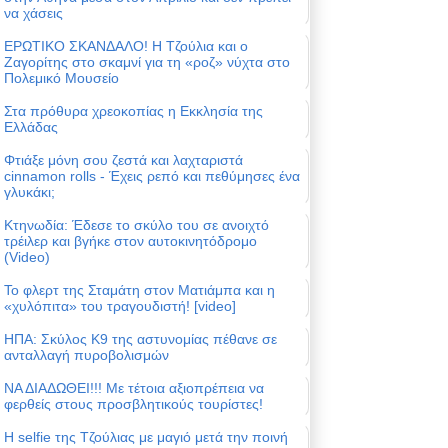
να χάσεις
ΕΡΩΤΙΚΟ ΣΚΑΝΔΑΛΟ! Η Τζούλια και ο
Ζαγορίτης στο σκαμνί για τη «ροζ» νύχτα στο
Πολεμικό Μουσείο
Στα πρόθυρα χρεοκοπίας η Εκκλησία της
Ελλάδας
Φτιάξε μόνη σου ζεστά και λαχταριστά
cinnamon rolls - Έχεις ρεπό και πεθύμησες ένα
γλυκάκι;
Κτηνωδία: Έδεσε το σκύλο του σε ανοιχτό
τρέιλερ και βγήκε στον αυτοκινητόδρομο
(Video)
Το φλερτ της Σταμάτη στον Ματιάμπα και η
«χυλόπιτα» του τραγουδιστή! [video]
ΗΠΑ: Σκύλος Κ9 της αστυνομίας πέθανε σε
ανταλλαγή πυροβολισμών
ΝΑ ΔΙΑΔΩΘΕΙ!!! Με τέτοια αξιοπρέπεια να
φερθείς στους προσβλητικούς τουρίστες!
Η selfie της Τζούλιας με μαγιό μετά την ποινή