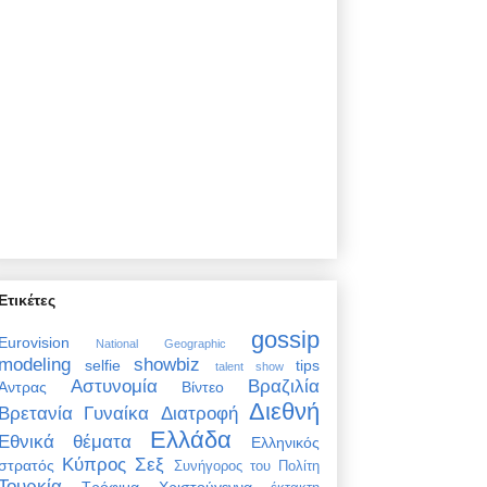
Ετικέτες
gossip
Eurovision
National Geographic
modeling
showbiz
selfie
tips
talent show
Αστυνομία
Βραζιλία
Άντρας
Βίντεο
Διεθνή
Βρετανία
Γυναίκα
Διατροφή
Ελλάδα
Εθνικά θέματα
Ελληνικός
Κύπρος
Σεξ
στρατός
Συνήγορος του Πολίτη
Τουρκία
Τρόφιμα
Χριστούγεννα