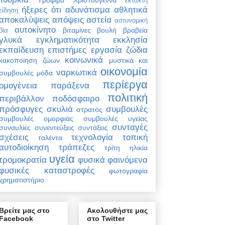
έκτακτη
ήξερες ότι
αδυνάτισμα
αθλητικά
είδηση
αποκαλύψεις
απόψεις
αστεία
αστυνομική
αυτοκίνητο
βιταμίνες
βουλή
βραβεία
βία
γλυκά
εγκληματικότητα
εκκλησία
εκπαίδευση
επιστήμες
εργασία
ζώδια
κοινωνικά
κακοποίηση ζώων
μυστικά και
οικονομία
ναρκωτικά
συμβουλές
μόδα
περίεργα
ομογένεια
παράξενα
πολιτική
περιβάλλον
ποδόσφαιρο
πρόσφυγες
σκυλιά
συμβουλές
στρατός
συμβουλές ομορφιάς
συμβουλές υγείας
συνταγές
συναυλίες
συνεντεύξεις
συντάξεις
σχέσεις
τεχνολογία
τοπική
ταλέντα
αυτοδιοίκηση
τράπεζες
τρίτη ηλικία
υγεία
τρομοκρατία
φυσικά φαινόμενα
φυσικές καταστροφές
φωτογραφία
χρηματιστήριο
Βρείτε μας στο
Ακολουθήστε μας
Facebook
στο Twitter